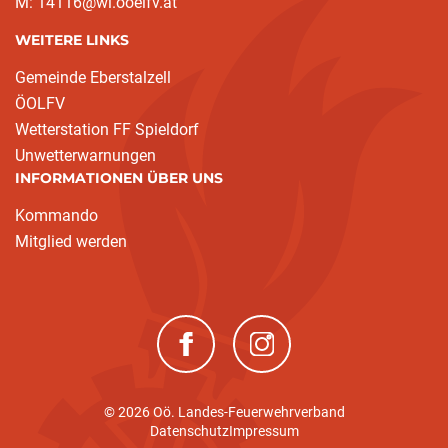
M: 14116@wl.ooelfv.at
WEITERE LINKS
Gemeinde Eberstalzell
ÖOLFV
Wetterstation FF Spieldorf
Unwetterwarnungen
INFORMATIONEN ÜBER UNS
Kommando
Mitglied werden
(neues Fenster)
(neues Fenster)
© 2026 Oö. Landes-Feuerwehrverband
Datenschutz
Impressum