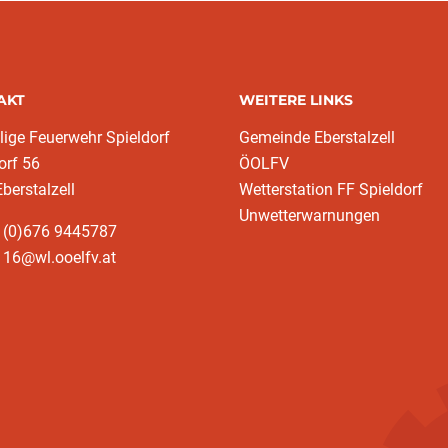
AKT
WEITERE LINKS
llige Feuerwehr Spieldorf
Gemeinde Eberstalzell
orf 56
ÖOLFV
berstalzell
Wetterstation FF Spieldorf
Unwetterwarnungen
3 (0)676 9445787
116@wl.ooelfv.at