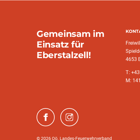
Gemeinsam im
KONT
Einsatz für
Freiwi
Spield
Eberstalzell!
4653 E
T: +4
M: 14
(neues Fenster)
(neues Fenster)
© 2026 Oö. Landes-Feuerwehrverband