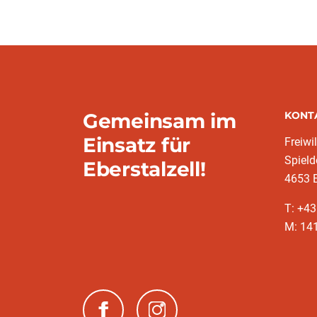
Gemeinsam im
KONT
Einsatz für
Freiwi
Spield
Eberstalzell!
4653 E
T: +4
M: 14