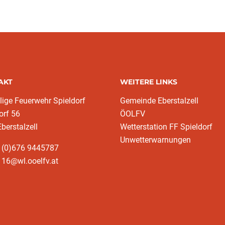
AKT
WEITERE LINKS
llige Feuerwehr Spieldorf
Gemeinde Eberstalzell
orf 56
ÖOLFV
berstalzell
Wetterstation FF Spieldorf
Unwetterwarnungen
3 (0)676 9445787
116@wl.ooelfv.at